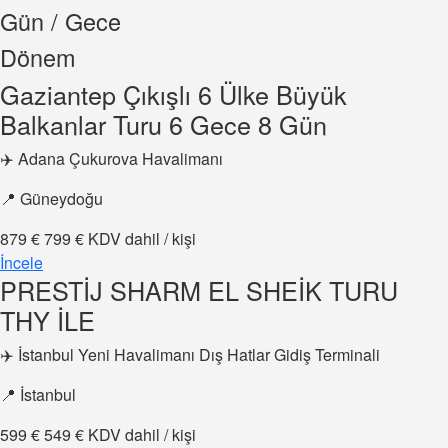
Gün / Gece
Dönem
Gaziantep Çıkışlı 6 Ülke Büyük
Balkanlar Turu 6 Gece 8 Gün
✈️ Adana Çukurova Havalimanı
📍 Güneydoğu
879 €
799 €
KDV dahil / kişi
İncele
PRESTİJ SHARM EL SHEİK TURU
THY İLE
✈️ İstanbul Yeni Havalimanı Dış Hatlar Gidiş Terminali
📍 İstanbul
599 €
549 €
KDV dahil / kişi