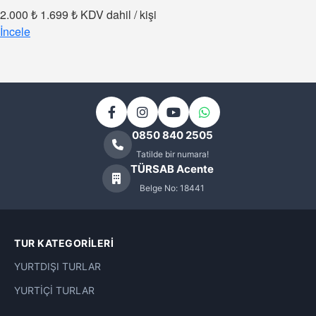
2.000 ₺
1.699 ₺
KDV dahil / kişi
İncele
0850 840 2505
Tatilde bir numara!
TÜRSAB Acente
Belge No: 18441
TUR KATEGORILERI
YURTDIŞI TURLAR
YURTİÇİ TURLAR