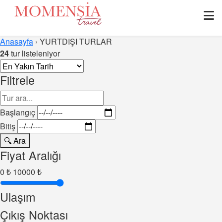
Anasayfa
›
YURTDIŞI TURLAR
24
tur listeleniyor
Filtrele
Başlangıç
Bitiş
🔍 Ara
Fiyat Aralığı
0 ₺
10000 ₺
Ulaşım
Çıkış Noktası