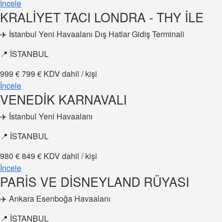
İncele
KRALİYET TACI LONDRA - THY İLE
✈️ İstanbul Yeni Havaalanı Dış Hatlar Gidiş Terminali
📍 İSTANBUL
999 €
799 €
KDV dahil / kişi
İncele
VENEDİK KARNAVALI
✈️ İstanbul Yeni Havaalanı
📍 İSTANBUL
980 €
849 €
KDV dahil / kişi
İncele
PARİS VE DİSNEYLAND RÜYASI
✈️ Ankara Esenboğa Havaalanı
📍 İSTANBUL