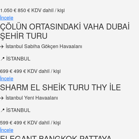
1.050 €
850 €
KDV dahil / kişi
İncele
ÇÖLÜN ORTASINDAKİ VAHA DUBAİ
ŞEHİR TURU
✈️ İstanbul Sabiha Gökçen Havaalanı
📍 İSTANBUL
699 €
499 €
KDV dahil / kişi
İncele
SHARM EL SHEİK TURU THY İLE
✈️ İstanbul Yeni Havaalanı
📍 İSTANBUL
599 €
499 €
KDV dahil / kişi
İncele
ELEGANT BANGKOK PATTAYA