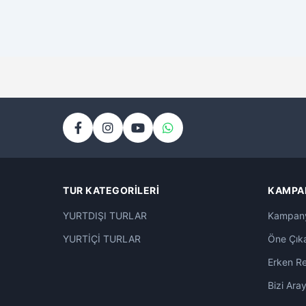
TUR KATEGORILERI
KAMPA
YURTDIŞI TURLAR
Kampany
YURTİÇİ TURLAR
Öne Çık
Erken R
Bizi Aray