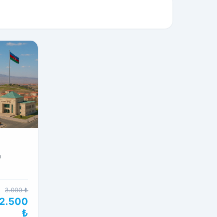
ı
3.000 ₺
2.500
₺