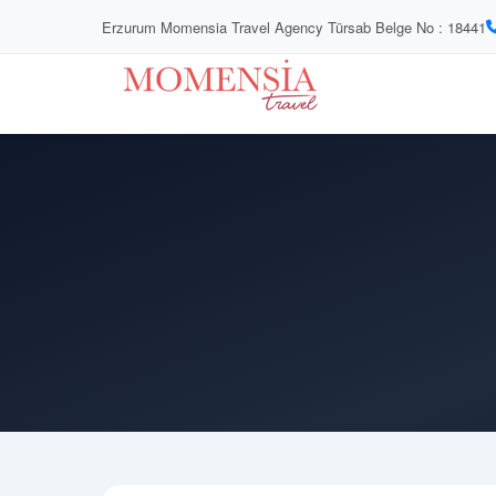
Erzurum Momensia Travel Agency Türsab Belge No : 18441