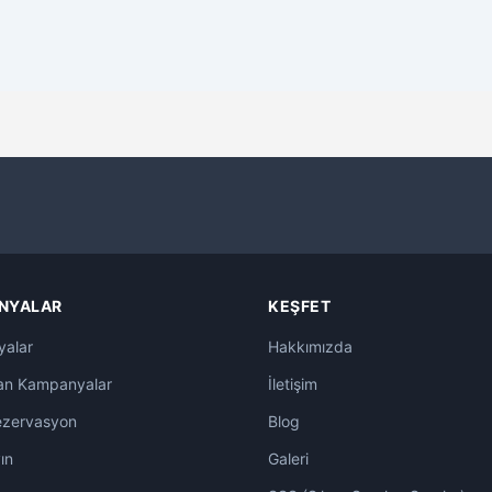
NYALAR
KEŞFET
alar
Hakkımızda
an Kampanyalar
İletişim
ezervasyon
Blog
ın
Galeri