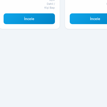
KDV
Dahil /
Kişi Başı
İncele
İncele