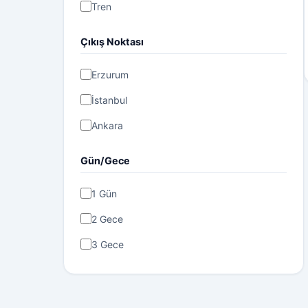
Tren
Çıkış Noktası
Erzurum
İstanbul
Ankara
Gün/Gece
1 Gün
2 Gece
3 Gece