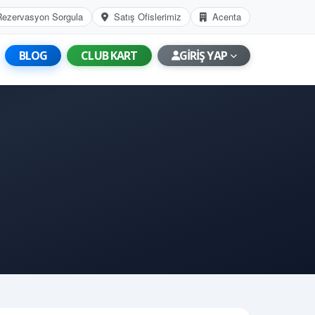
Rezervasyon Sorgula
Satış Ofislerimiz
Acenta
BLOG
CLUB KART
GİRİŞ YAP