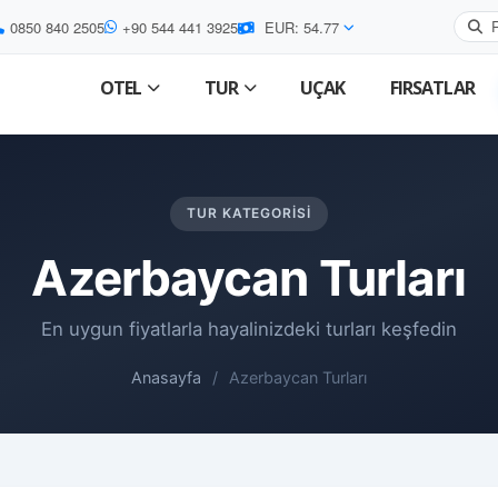
0850 840 2505
+90 544 441 3925
EUR: 54.77
OTEL
TUR
UÇAK
FIRSATLAR
TUR KATEGORISI
Azerbaycan Turları
En uygun fiyatlarla hayalinizdeki turları keşfedin
Anasayfa
/
Azerbaycan Turları