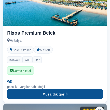
Erciyes Kayak Otelleri
0
Erzurum Otelleri
0
Rixos Premium Belek
Fethiye Otelleri
0
Antalya
Gaziantep Otelleri
0
Belek Otelleri
5 Yıldız
Gazimagosa Otelleri
1
Kahvaltı
WiFi
Bar
Girne Otelleri
2
Ücretsiz iptal
Herşey Dahil Oteller
0
₺0
gecelik · vergiler dahil değil
İstanbul Otelleri
0
Müsaitlik gör
İzmir Otelleri
0