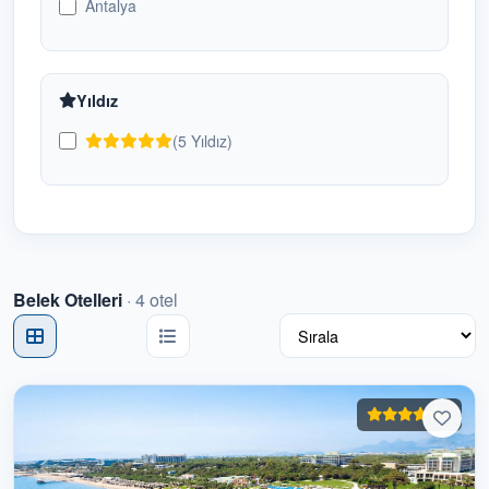
Antalya
Belek Otelleri
4
Bodrum Otelleri
1
Yıldız
Budva Otelleri
0
(5 Yıldız)
Butik Oteller
0
Çeşme Otelleri
0
Dalaman Otelleri
0
Belek Otelleri
·
4
otel
Denize Sıfır Oteller
0
Didim Otelleri
0
5
Diyarbakır Otelleri
0
Dubai Otelleri
0