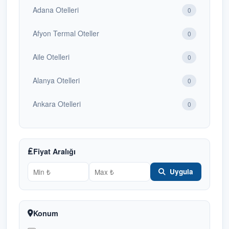
Adana Otelleri
0
Afyon Termal Oteller
0
Aile Otelleri
0
Alanya Otelleri
0
Ankara Otelleri
0
Antalya Otelleri
1
Bafra Otelleri
Fiyat Aralığı
1
Uygula
Bakü Otelleri
0
Balayı Otelleri
0
Konum
Batum Otelleri
0