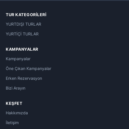
Maldivler Otelleri
0
TUR KATEGORILERI
Mardin Otelleri
0
YURTDIŞI TURLAR
Marmaris Otelleri
0
YURTİÇİ TURLAR
Mersin Otelleri
0
KAMPANYALAR
Mısır Otelleri
Kampanyalar
0
Öne Çıkan Kampanyalar
Muhafazakar Oteller
0
Erken Rezervasyon
Nahçıvan Otelleri
0
Bizi Arayın
Palandöken Kayak Otelleri
3
KEŞFET
Phuket Otelleri
0
Hakkımızda
İletişim
Rize Otelleri
0