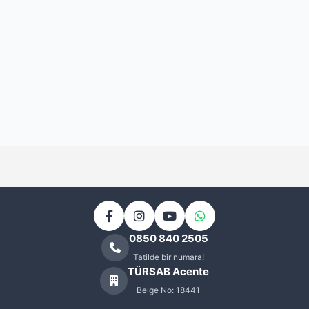
Kapadokya Otelleri
0
Kartalkaya Kayak Otelleri
0
Kartepe Kayak Otelleri
0
KAYAK OTELLERİ
4
Kemer Otelleri
0
KIBRIS OTELLERİ
4
Kıbrıs Balayı Otelleri
0
Kıbrıs Sanatçılı Oteller
0
0850 840 2505
Tatilde bir numara!
Kuşadası Otelleri
0
TÜRSAB Acente
Lefkoşa Otelleri
Belge No: 18441
0