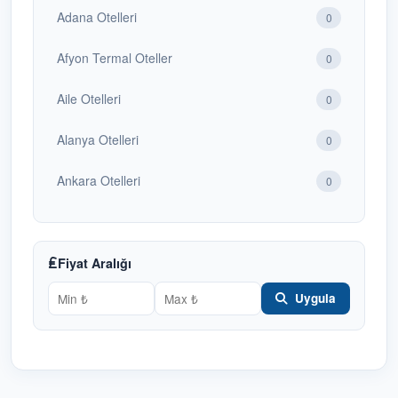
Adana Otelleri
0
Afyon Termal Oteller
0
Aile Otelleri
0
Alanya Otelleri
0
Ankara Otelleri
0
Antalya Otelleri
1
Bafra Otelleri
Fiyat Aralığı
1
Uygula
Bakü Otelleri
0
Balayı Otelleri
0
Batum Otelleri
0