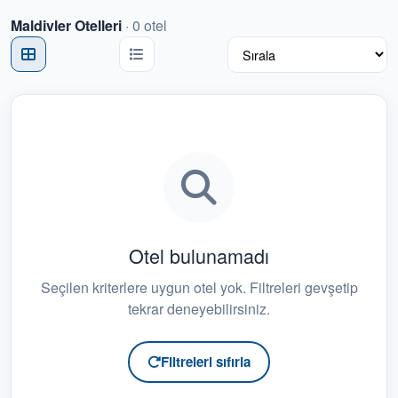
Maldivler Otelleri
·
0
otel
Belek Otelleri
4
Bodrum Otelleri
1
Budva Otelleri
0
Butik Oteller
0
Çeşme Otelleri
0
Dalaman Otelleri
0
Otel bulunamadı
Denize Sıfır Oteller
0
Seçilen kriterlere uygun otel yok. Filtreleri gevşetip
tekrar deneyebilirsiniz.
Didim Otelleri
0
Diyarbakır Otelleri
0
Filtreleri sıfırla
Dubai Otelleri
0