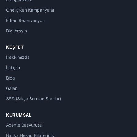
Şanlıurfa Otelleri
0
Öne Çıkan Kampanyalar
Erken Rezervasyon
Saraybosna Otelleri
0
Bizi Arayın
Sarıkamış Kayak Otelleri
1
KEŞFET
ŞEHİR OTELLERİ
0
Hakkımızda
Sharm El Sheikh Otelleri
0
İletişim
Blog
Side Otelleri
0
Galeri
Tebriz Otelleri
0
SSS (Sıkça Sorulan Sorular)
TEMALARINA GÖRE OTELLER
0
KURUMSAL
TERMAL OTELLER
0
Acente Başvurusu
Banka Hesap Bilgilerimiz
Tiflis Otelleri
0