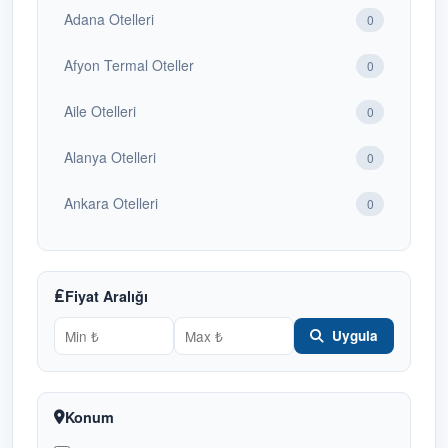
Adana Otelleri
0
Afyon Termal Oteller
0
Aile Otelleri
0
Alanya Otelleri
0
Ankara Otelleri
0
Antalya Otelleri
1
Bafra Otelleri
Fiyat Aralığı
1
Uygula
Bakü Otelleri
0
Balayı Otelleri
0
Konum
Batum Otelleri
0