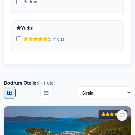
Bodrum
Belek Otelleri
4
Bodrum Otelleri
1
Yıldız
Budva Otelleri
0
(5 Yıldız)
Butik Oteller
0
Çeşme Otelleri
0
Dalaman Otelleri
0
Bodrum Otelleri
·
1
otel
Denize Sıfır Oteller
0
Didim Otelleri
0
5
Diyarbakır Otelleri
0
Dubai Otelleri
0