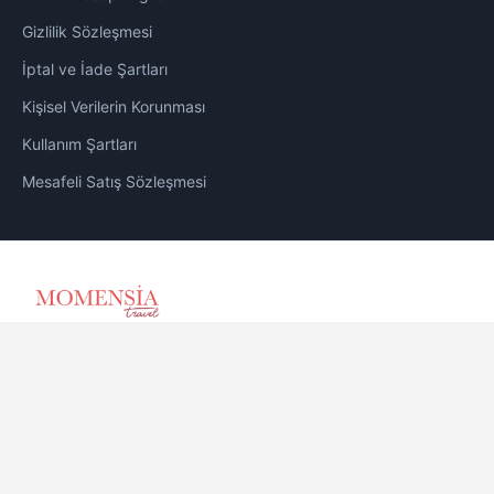
Gizlilik Sözleşmesi
Trabzon Otelleri
0
İptal ve İade Şartları
Ultra Herşey Dahil Oteller
0
Kişisel Verilerin Korunması
Kullanım Şartları
Yetişkin Otelleri
0
Mesafeli Satış Sözleşmesi
YURT DIŞI OTELLER
0
YURT İÇİ OTELLER
6
Momensia - An Değil İz Bırakır - TÜRSAB Belge No: 18441
Copyright © 2026 Momensia - An Değil İz Bırakır. Tüm hakları
saklıdır.
Kullanım Sözleşmesi
|
Gizlilik Sözleşmesi
|
Kişisel Verilerin
Korunması