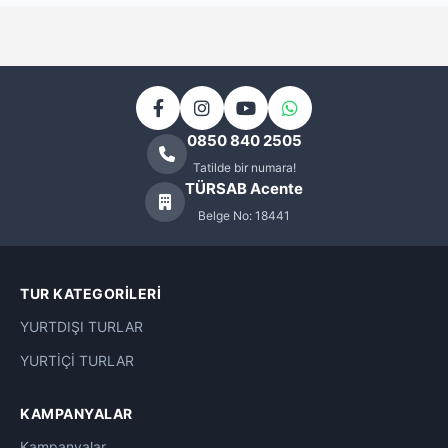
Maldivler Otelleri
0
Mardin Otelleri
0
Marmaris Otelleri
0
0850 840 2505
Mersin Otelleri
0
Tatilde bir numara!
TÜRSAB Acente
Mısır Otelleri
0
Belge No: 18441
Muhafazakar Oteller
0
TUR KATEGORILERI
Nahçıvan Otelleri
0
YURTDIŞI TURLAR
Palandöken Kayak Otelleri
3
YURTİÇİ TURLAR
Phuket Otelleri
0
KAMPANYALAR
Rize Otelleri
0
Kampanyalar