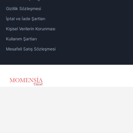
Gizlilik Sözleşmesi
Trabzon Otelleri
0
İptal ve İade Şartları
Ultra Herşey Dahil Oteller
0
Kişisel Verilerin Korunması
Kullanım Şartları
Yetişkin Otelleri
0
Mesafeli Satış Sözleşmesi
YURT DIŞI OTELLER
0
YURT İÇİ OTELLER
6
Momensia - An Değil İz Bırakır - TÜRSAB Belge No: 18441
Copyright © 2026 Momensia - An Değil İz Bırakır. Tüm hakları
saklıdır.
Kullanım Sözleşmesi
|
Gizlilik Sözleşmesi
|
Kişisel Verilerin
Korunması