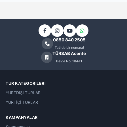
Maldivler Otelleri
0
Mardin Otelleri
0
Marmaris Otelleri
0
0850 840 2505
Mersin Otelleri
0
Tatilde bir numara!
TÜRSAB Acente
Mısır Otelleri
0
Belge No: 18441
Muhafazakar Oteller
0
TUR KATEGORILERI
Nahçıvan Otelleri
0
YURTDIŞI TURLAR
Palandöken Kayak Otelleri
3
YURTİÇİ TURLAR
Phuket Otelleri
0
KAMPANYALAR
Rize Otelleri
0
Kampanyalar