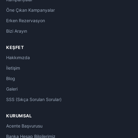
Şanlıurfa Otelleri
0
Öne Çıkan Kampanyalar
Erken Rezervasyon
Saraybosna Otelleri
0
Bizi Arayın
Sarıkamış Kayak Otelleri
1
KEŞFET
ŞEHİR OTELLERİ
0
Hakkımızda
Sharm El Sheikh Otelleri
0
İletişim
Blog
Side Otelleri
0
Galeri
Tebriz Otelleri
0
SSS (Sıkça Sorulan Sorular)
TEMALARINA GÖRE OTELLER
0
KURUMSAL
TERMAL OTELLER
0
Acente Başvurusu
Banka Hesap Bilgilerimiz
Tiflis Otelleri
0