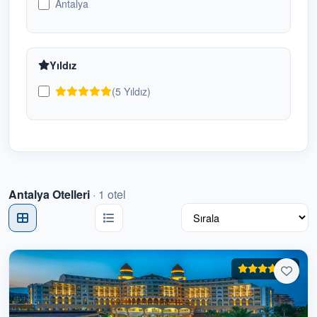
Antalya
Belek Otelleri
4
Bodrum Otelleri
1
Yıldız
Budva Otelleri
0
(5 Yıldız)
Butik Oteller
0
Çeşme Otelleri
0
Dalaman Otelleri
0
Antalya Otelleri
·
1
otel
Denize Sıfır Oteller
0
Didim Otelleri
0
5
Diyarbakır Otelleri
0
Dubai Otelleri
0