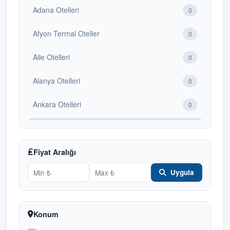
Adana Otelleri
0
Afyon Termal Oteller
0
Aile Otelleri
0
Alanya Otelleri
0
Ankara Otelleri
0
Antalya Otelleri
1
Bafra Otelleri
Fiyat Aralığı
1
Uygula
Bakü Otelleri
0
Balayı Otelleri
0
Konum
Batum Otelleri
0