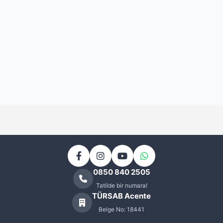
Kapadokya Otelleri
0
Kartalkaya Kayak Otelleri
0
Kartepe Kayak Otelleri
0
KAYAK OTELLERİ
4
Kemer Otelleri
0
KIBRIS OTELLERİ
4
Kıbrıs Balayı Otelleri
0
Kıbrıs Sanatçılı Oteller
0
0850 840 2505
Tatilde bir numara!
Kuşadası Otelleri
0
TÜRSAB Acente
Lefkoşa Otelleri
Belge No: 18441
0