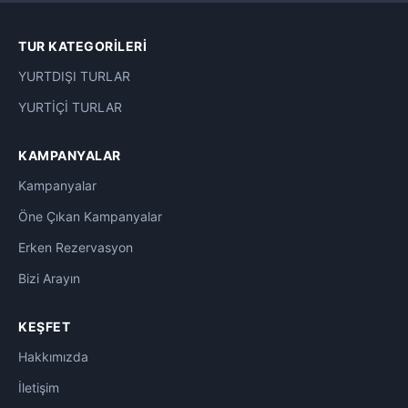
Maldivler Otelleri
0
TUR KATEGORILERI
Mardin Otelleri
0
YURTDIŞI TURLAR
Marmaris Otelleri
0
YURTİÇİ TURLAR
Mersin Otelleri
0
KAMPANYALAR
Mısır Otelleri
Kampanyalar
0
Öne Çıkan Kampanyalar
Muhafazakar Oteller
0
Erken Rezervasyon
Nahçıvan Otelleri
0
Bizi Arayın
Palandöken Kayak Otelleri
3
KEŞFET
Phuket Otelleri
0
Hakkımızda
İletişim
Rize Otelleri
0