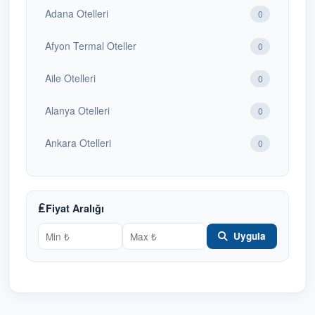
Adana Otelleri
0
Afyon Termal Oteller
0
Aile Otelleri
0
Alanya Otelleri
0
Ankara Otelleri
0
Antalya Otelleri
1
Bafra Otelleri
Fiyat Aralığı
1
Uygula
Bakü Otelleri
0
Balayı Otelleri
0
Batum Otelleri
0