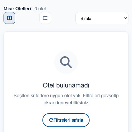
Mısır Otelleri
·
0
otel
Belek Otelleri
4
Bodrum Otelleri
1
Budva Otelleri
0
Butik Oteller
0
Çeşme Otelleri
0
Dalaman Otelleri
0
Otel bulunamadı
Denize Sıfır Oteller
0
Seçilen kriterlere uygun otel yok. Filtreleri gevşetip
tekrar deneyebilirsiniz.
Didim Otelleri
0
Diyarbakır Otelleri
0
Filtreleri sıfırla
Dubai Otelleri
0