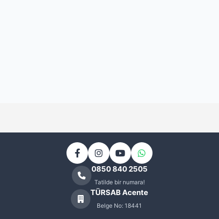
Kapadokya Otelleri
0
Kartalkaya Kayak Otelleri
0
Kartepe Kayak Otelleri
0
KAYAK OTELLERİ
4
Kemer Otelleri
0
KIBRIS OTELLERİ
4
Kıbrıs Balayı Otelleri
0
Kıbrıs Sanatçılı Oteller
0
0850 840 2505
Tatilde bir numara!
Kuşadası Otelleri
0
TÜRSAB Acente
Lefkoşa Otelleri
Belge No: 18441
0