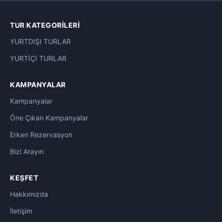
Maldivler Otelleri
0
TUR KATEGORILERI
Mardin Otelleri
0
YURTDIŞI TURLAR
Marmaris Otelleri
0
YURTİÇİ TURLAR
Mersin Otelleri
0
KAMPANYALAR
Mısır Otelleri
Kampanyalar
0
Öne Çıkan Kampanyalar
Muhafazakar Oteller
0
Erken Rezervasyon
Nahçıvan Otelleri
0
Bizi Arayın
Palandöken Kayak Otelleri
3
KEŞFET
Phuket Otelleri
0
Hakkımızda
İletişim
Rize Otelleri
0