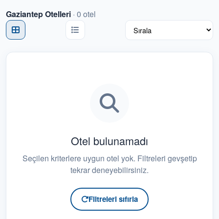
Gaziantep Otelleri
·
0
otel
Belek Otelleri
4
Bodrum Otelleri
1
Budva Otelleri
0
Butik Oteller
0
Çeşme Otelleri
0
Dalaman Otelleri
0
Otel bulunamadı
Denize Sıfır Oteller
0
Seçilen kriterlere uygun otel yok. Filtreleri gevşetip
tekrar deneyebilirsiniz.
Didim Otelleri
0
Diyarbakır Otelleri
0
Filtreleri sıfırla
Dubai Otelleri
0