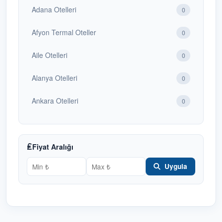
Adana Otelleri
0
Afyon Termal Oteller
0
Aile Otelleri
0
Alanya Otelleri
0
Ankara Otelleri
0
Antalya Otelleri
1
Bafra Otelleri
Fiyat Aralığı
1
Uygula
Bakü Otelleri
0
Balayı Otelleri
0
Batum Otelleri
0