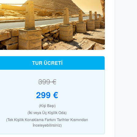
TUR ÜCRETİ
399 €
299 €
(Kişi Başı)
(İki veya Üç Kişilik Oda)
(Tek Kişilik Konaklama Farkını Tarihler Kısmından
İnceleyebilirsiniz)