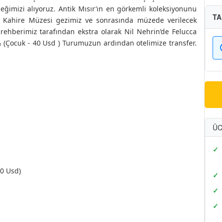
eğimizi alıyoruz. Antik Mısır’ın en görkemli koleksiyonunu
TA
 Kahire Müzesi gezimiz ve sonrasında müzede verilecek
rehberimiz tarafından ekstra olarak Nil Nehrin’de Felucca
d) & (Çocuk - 40 Usd ) Turumuzun ardından otelimize transfer.
ÜC
70 Usd)