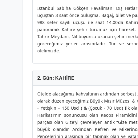
İstanbul Sabiha Gökçen Havalimanı Dış Hatlar 
uçuştan 3 saat önce buluşma. Bagaj, bilet ve pas
988 sefer sayılı uçuşu ile saat 14.00’da Kahir
panoramik Kahire şehir turumuz için hareket. E
Tahrir Meydanı, Nil boyunca uzanan şehir merkez
göreceğimiz yerler arasındadır. Tur ve serb
otelimizde.
2. Gün: KAHİRE
Otelde alacağımız kahvaltının ardından serbest 
olarak düzenleyeceğimiz Büyük Mısır Müzesi & Giz
- Yetişkin – 150 Usd ) & (Çocuk - 70 Usd) İlk ol
Harikası'nın sonuncusu olan Keops Piramidini
parçası olan Gize'yi çevreleyen antik “Gize me
büyük olanıdır. Ardından Kefren ve Mikerinos
Pençelerinin arasında bir tapınak olan ve yatan