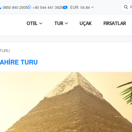
0850 840 2505
+90 544 441 3925
EUR: 54.84
OTEL
TUR
UÇAK
FIRSATLAR
 TURU
KAHİRE TURU