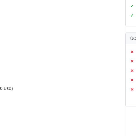
ÜC
70 Usd)