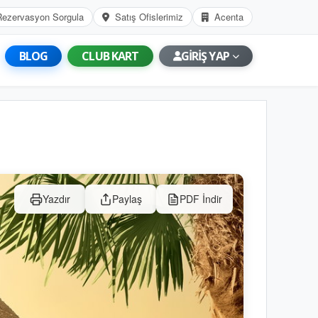
Rezervasyon Sorgula
Satış Ofislerimiz
Acenta
BLOG
CLUB KART
GİRİŞ YAP
Yazdır
Paylaş
PDF İndir