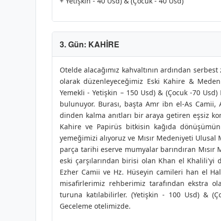
+ Yetişkin - 40 Usd) & (Çocuk - 40 Usd)
3. Gün: KAHİRE
Otelde alacağımız kahvaltının ardından serbest 
olarak düzenleyeceğimiz Eski Kahire & Medeniy
Yemekli - Yetişkin – 150 Usd) & (Çocuk -70 Usd)
bulunuyor. Burası, başta Amr ibn el-As Camii,
dinden kalma anıtları bir araya getiren eşsiz ko
Kahire ve Papirüs bitkisin kağıda dönüşümünü
yemeğimizi alıyoruz ve Mısır Medeniyeti Ulusal Müz
parça tarihi eserve mumyalar barındıran Mısır 
eski çarşılarından birisi olan Khan el Khalili'yi
Ezher Camii ve Hz. Hüseyin camileri han el Hal
misafirlerimiz rehberimiz tarafından ekstra o
turuna katılabilirler. (Yetişkin - 100 Usd) & 
Geceleme otelimizde.