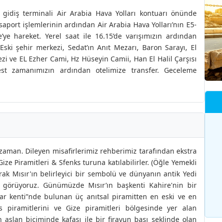
gidiş terminali Air Arabia Hava Yolları kontuarı önünde
aport işlemlerinin ardından Air Arabia Hava Yolları’nın E5-
e’ye hareket. Yerel saat ile 16.15’de varışımızın ardından
ski şehir merkezi, Sedat’ın Anıt Mezarı, Baron Sarayı, El
i ve EL Ezher Cami, Hz Hüseyin Camii, Han El Halil Çarşısı
est zamanımızın ardından otelimize transfer. Geceleme
zaman. Dileyen misafirlerimiz rehberimiz tarafından ekstra
e Piramitleri & Sfenks turuna katılabilirler. (Öğle Yemekli
arak Mısır'ın belirleyici bir sembolü ve dünyanın antik Yedi
 görüyoruz. Günümüzde Mısır’ın başkenti Kahire'nin bir
zar kenti”nde bulunan üç anıtsal piramitten en eski ve en
 piramitlerini ve Gize piramitleri bölgesinde yer alan
 aslan biçiminde kafası ile bir firavun başı şeklinde olan