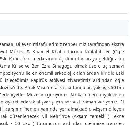
zaman. Dileyen misafirlerimiz rehberimiz tarafından ekstra
et Müzesi & Khan el Khalili Turuna katılabilirler. (Öğle
 Eski Kahire'nin merkezinde üç dinin bir araya geldiği alan
 Asma Kilise ve Ben Ezra Sinagogu olmak üzere üç semavi
mpozisyonu ile en önemli arkeolojik alanlardan biridir. Eski
 izleceğimiz Papirüs atölyesi ziyaretimiz ardından öğle
esi’nde, Antik Mısır’ın farklı asırlarına ait yaklaşık 50 bin
Medeniyetler Müzesini geziyoruz. Afrika'nın en büyük ve en
 de ziyaret ederek alışveriş için serbest zaman veriyoruz. El
ili çarşının hemen yanında yer almaktadır. Akşam dileyen
larak düzenlenecek Nil Nehrin’de (Akşam Yemekli ) Tekne
(Çocuk - 50 Usd ) turumuzun ardından otelimize transfer.