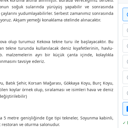
ilerek koruma altına alınmıştır. Burada vereceğimiz serbest
yonun soğuk sularında yürüyüş yapabilir ve sonrasında
 çaylarını yudumlayabilirler. Serbest zamanımız sonrasında
iyoruz. Akşam yemeği konaklama otelinde alınacaktır.
ova olup turumuz Kekova tekne turu ile başlayacaktır. Bu
an tekne turunda kullanılacak deniz kıyafetlerinin, havlu-
b. malzemelerin ayrı bir küçük çanta içinde, kolaylıkla
ınmasını tavsiye ederiz.
, Batık Şehir, Korsan Mağarası, Gökkaya Koyu, Burç Koyu,
ilen koylar örnek olup, sıralaması ve isimleri hava ve deniz
ğiştirilebilir)
a 5 metre genişliğinde Ege tipi tekneler, Soyunma kabinli,
✓ 
at restoran ve oturma salonudur.