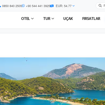
0850 840 2505
+90 544 441 3925
EUR: 54.77
OTEL
TUR
UÇAK
FIRSATLAR