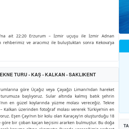
arı’na ait 22:20 Erzurum – İzmir uçuşu ile İzmir Adnan
n rehberimiz ve aracımız ile buluştuktan sonra Kekova’ya
TEKNE TURU - KAŞ - KALKAN - SAKLIKENT
durumlarına göre Üçağız veya Çayağzı Limanı’ndan hareket
turumuza başlıyoruz. Sular altında kalmış batık şehrin
a’nın en güzel koylarında yüzme molası vereceğiz. Tekne
 Kalkan üzerinden fotoğraf molası vererek Türkiye’nin en
yoruz. Eşen Çayı’nın bir kolu olan Karaçay’ın oluşturduğu 18
göre bir çoban kaçan keçisini ararken bulmuştur. Bu doğa
TA