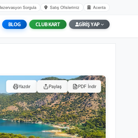
Rezervasyon Sorgula
Satış Ofislerimiz
Acenta
BLOG
CLUB KART
GİRİŞ YAP
Yazdır
Paylaş
PDF İndir