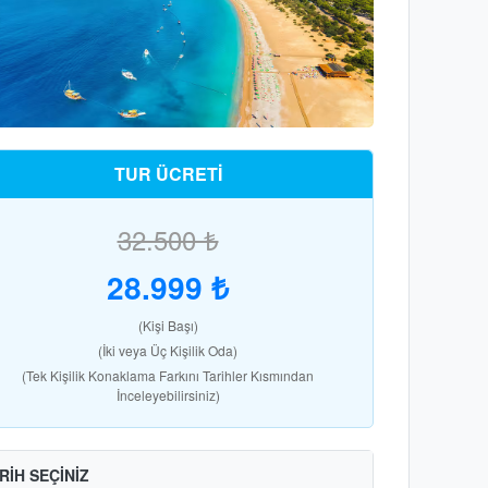
TUR ÜCRETİ
32.500 ₺
28.999 ₺
(Kişi Başı)
(İki veya Üç Kişilik Oda)
(Tek Kişilik Konaklama Farkını Tarihler Kısmından
İnceleyebilirsiniz)
RİH SEÇİNİZ