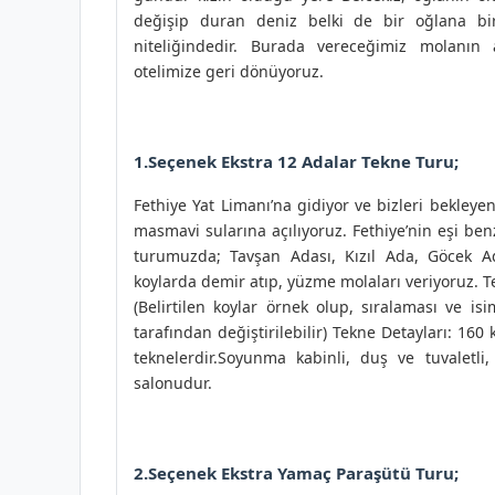
değişip duran deniz belki de bir oğlana bi
niteliğindedir. Burada vereceğimiz molanın 
otelimize geri dönüyoruz.
1.Seçenek Ekstra 12 Adalar Tekne Turu;
Fethiye Yat Limanı’na gidiyor ve bizleri bekleye
masmavi sularına açılıyoruz. Fethiye’nin eşi b
turumuzda; Tavşan Adası, Kızıl Ada, Göcek Ada
koylarda demir atıp, yüzme molaları veriyoruz. 
(Belirtilen koylar örnek olup, sıralaması ve is
tarafından değiştirilebilir) Tekne Detayları: 16
teknelerdir.Soyunma kabinli, duş ve tuvaletl
salonudur.
2.Seçenek Ekstra Yamaç Paraşütü Turu;