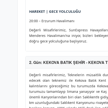
HAREKET | GECE YOLCULUĞU
20:00 – Erzurum Havalimanı
Değerli Misafirlerimiz, SunExpress Havayoll
Menderes Havalimanı’na iniyor, bizleri bekleye
doğru gece yolculuğuna başlıyoruz.
2. Gün: KEKOVA BATIK ŞEHİR - KEKOVA 
Değerli misafirlerimiz, Teknelerin müsaitlik 
edecek olan teknemiz ile Kekova Batık Kent 
kalıntılarını göreceğimiz bu turumuzda Kekov
turumuzu tamamlayıp limana yanaşıyor ve Kaş –
önemli Kanyonlarından biri olan Saklıkent’e gidi
km uzunluğundaki Saklıkent Kanyonunu rivayete 