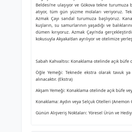
Beldesi’ne ulaşıyor ve Gökova tekne turumuza b
atıyor, tüm gün yüzme molaları veriyoruz. Tek
Azmak Çayı sandal turumuza başlıyoruz. Kanal
kuşların, su samurlarının yaşadığı ve balıklar
dümen kırıyoruz. Azmak Çayı’nda gerçekleştir
kokusuyla Akyaka’dan ayrılıyor ve otelimize yer
Sabah Kahvaltısı: Konaklama otelinde açık büfe ol
Öğle Yemeği: Teknede ekstra olarak tavuk ya 
alınacaktır. (Ekstra)
Akşam Yemeği: Konaklama otelinde açık büfe veya 
Konaklama: Aydın veya Selçuk Otelleri (Anemon Ot
Günün Alışveriş Noktaları: Yöresel Ürün ve Hediye