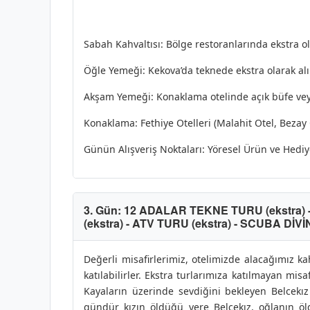
Sabah Kahvaltısı: Bölge restoranlarında ekstra ola
Öğle Yemeği: Kekova’da teknede ekstra olarak alın
Akşam Yemeği: Konaklama otelinde açık büfe veya 
Konaklama: Fethiye Otelleri (Malahit Otel, Bezay
Günün Alışveriş Noktaları: Yöresel Ürün ve Hediye
3. Gün: 12 ADALAR TEKNE TURU (ekstra)
(ekstra) - ATV TURU (ekstra) - SCUBA Dİ
Değerli misafirlerimiz, otelimizde alacağımız ka
katılabilirler. Ekstra turlarımıza katılmayan misaf
Kayaların üzerinde sevdiğini bekleyen Belcekız
gündür kızın öldüğü yere Belcekız, oğlanın öl