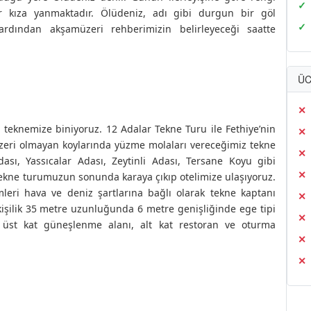
r kıza yanmaktadır. Ölüdeniz, adı gibi durgun bir göl
ardından akşamüzeri rehberimizin belirleyeceği saatte
ÜC
n teknemize biniyoruz. 12 Adalar Tekne Turu ile Fethiye’nin
enzeri olmayan koylarında yüzme molaları vereceğimiz tekne
sı, Yassıcalar Adası, Zeytinli Adası, Tersane Koyu gibi
Tekne turumuzun sonunda karaya çıkıp otelimize ulaşıyoruz.
imleri hava ve deniz şartlarına bağlı olarak tekne kaptanı
0 kişilik 35 metre uzunluğunda 6 metre genişliğinde ege tipi
i, üst kat güneşlenme alanı, alt kat restoran ve oturma