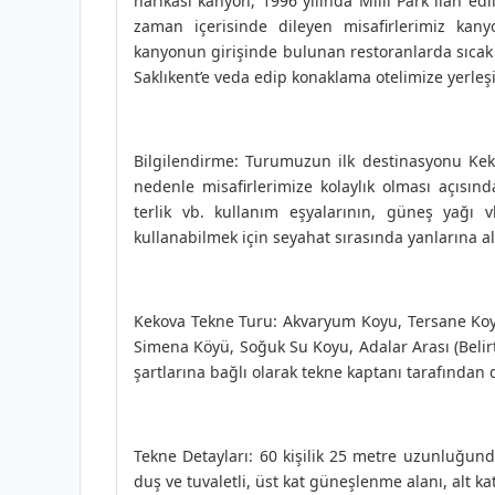
harikası kanyon, 1996 yılında Milli Park ilan ed
zaman içerisinde dileyen misafirlerimiz kan
kanyonun girişinde bulunan restoranlarda sıcak
Saklıkent’e veda edip konaklama otelimize yerleş
Bilgilendirme: Turumuzun ilk destinasyonu Kek
nedenle misafirlerimize kolaylık olması açısınd
terlik vb. kullanım eşyalarının, güneş yağı v
kullanabilmek için seyahat sırasında yanlarına al
Kekova Tekne Turu: Akvaryum Koyu, Tersane Koyu
Simena Köyü, Soğuk Su Koyu, Adalar Arası (Belirt
şartlarına bağlı olarak tekne kaptanı tarafından de
Tekne Detayları: 60 kişilik 25 metre uzunluğund
duş ve tuvaletli, üst kat güneşlenme alanı, alt k