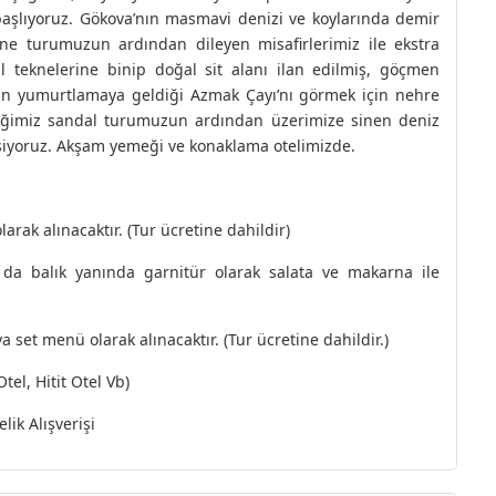
aşlıyoruz. Gökova’nın masmavi denizi ve koylarında demir
ne turumuzun ardından dileyen misafirlerimiz ile ekstra
 teknelerine binip doğal sit alanı ilan edilmiş, göçmen
ının yumurtlamaya geldiği Azmak Çayı’nı görmek için nehre
diğimiz sandal turumuzun ardından üzerimize sinen deniz
leşiyoruz. Akşam yemeği ve konaklama otelimizde.
arak alınacaktır. (Tur ücretine dahildir)
da balık yanında garnitür olarak salata ve makarna ile
set menü olarak alınacaktır. (Tur ücretine dahildir.)
el, Hitit Otel Vb)
lik Alışverişi