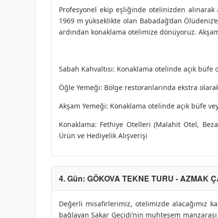
Profesyonel ekip eşliğinde otelinizden alınarak 
1969 m yükseklikte olan Babadağ’dan Ölüdeniz’e d
ardından konaklama otelimize dönüyoruz. Akşa
Sabah Kahvaltısı: Konaklama otelinde açık büfe ol
Öğle Yemeği: Bölge restoranlarında ekstra olarak 
Akşam Yemeği: Konaklama otelinde açık büfe veya 
Konaklama: Fethiye Otelleri (Malahit Otel, Bez
Ürün ve Hediyelik Alışverişi
4. Gün: GÖKOVA TEKNE TURU - AZMAK Ç
Değerli misafirlerimiz, otelimizde alacağımız k
bağlayan Sakar Geçidi’nin muhteşem manzarası e