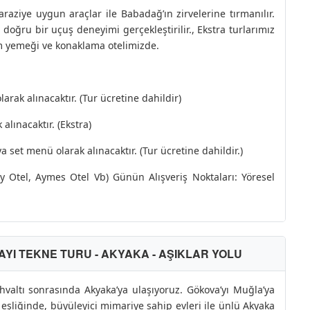
araziye uygun araçlar ile Babadağ’ın zirvelerine tırmanılır.
oğru bir uçuş deneyimi gerçekleştirilir., Ekstra turlarımız
m yemeği ve konaklama otelimizde.
arak alınacaktır. (Tur ücretine dahildir)
alınacaktır. (Ekstra)
set menü olarak alınacaktır. (Tur ücretine dahildir.)
ay Otel, Aymes Otel Vb) Günün Alışveriş Noktaları: Yöresel
AYI TEKNE TURU - AKYAKA - AŞIKLAR YOLU
ahvaltı sonrasında Akyaka’ya ulaşıyoruz. Gökova’yı Muğla’ya
şliğinde, büyüleyici mimariye sahip evleri ile ünlü Akyaka