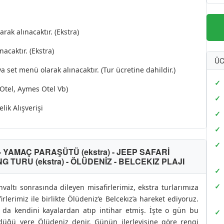
rak alınacaktır. (Ekstra)
acaktır. (Ekstra)
ÜC
set menü olarak alınacaktır. (Tur ücretine dahildir.)
 Otel, Aymes Otel Vb)
lik Alışverişi
 - YAMAÇ PARAŞÜTÜ (ekstra) - JEEP SAFARİ
VİNG TURU (ekstra) - ÖLÜDENİZ - BELCEKIZ PLAJI
hvaltı sonrasında dileyen misafirlerimiz, ekstra turlarımıza
irlerimiz ile birlikte Ölüdeniz’e Belcekız’a hareket ediyoruz.
 da kendini kayalardan atıp intihar etmiş. İşte o gün bu
düğü yere Ölüdeniz denir. Günün ilerleyişine göre rengi