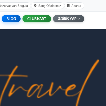
Rezervasyon Sorgula
Satış Ofislerimiz
Acenta
BLOG
CLUB KART
GİRİŞ YAP