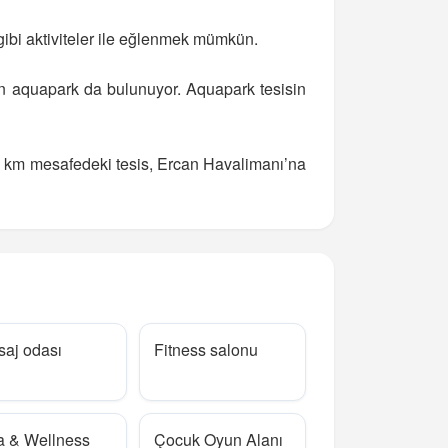
 gibi aktiviteler ile eğlenmek mümkün.
atan aquapark da bulunuyor. Aquapark tesisin
15 km mesafedeki tesis, Ercan Havalimanı’na
aj odası
Fitness salonu
a & Wellness
Çocuk Oyun Alanı