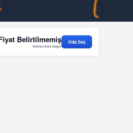
Fiyat Belirtilmemiş
Oda Seç
Hemen bize ulaşın