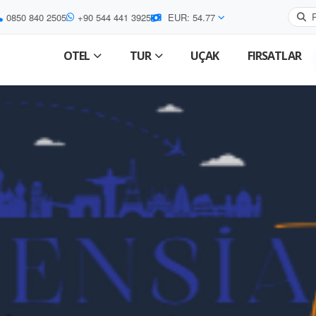
0850 840 2505
+90 544 441 3925
EUR: 54.77
OTEL
TUR
UÇAK
FIRSATLAR