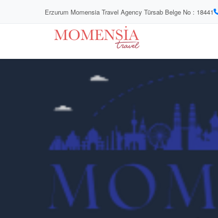
Erzurum Momensia Travel Agency Türsab Belge No : 18441